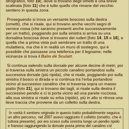
idrografico, foto
10
), dove si trovano degli ometti e una breve
scalinata [foto
11
] che è tutto quello che rimane del vecchio
sentiero in questa zona.
Proseguendo si trova un versante boscoso sulla destra
(ometti), che si risale, qui si trovano anche vecchi segni di
vernice rossa (che saranno presenti anche successivamente
per un tratto), poggiando poi sulla sinistra si arriva su una
dorsalina boscosa dove si trovano dei ruderi [foto
14
,
15
e
16
], e
quella che a prima vista può sembrare un tratto di una
mulattiera, ma che è in realtà un muro di sostegno, qui è
possibile che passasse una teleferica per il legname; nelle
vicinanze si trova il
Balm dè Sculatt
.
Si continua salendo sulla dorsale per alcune decine di metri, poi
si traversa sulla sinistra un piccolo canalino portandosi sulla
successiva dorsale (più ripida), che si risale, poggiando poi sulla
sinistra il bosco si dirada e si continua tra l'erba portandosi
vicino al successivo canalino che si traversa sopra un masso
piatto [foto
21
], qui si trovano dei tagli, si risale sulla destra il
successivo pendio e ci si porta vicino ad una parete rocciosa,
alla sua sinistra si risale su erba (ripido), più in alto si ritrova una
lieve traccia che proviene da un colletto sulla destra.
In verità il sentiero originale in questo tratto probabilmente seguiva
un altro percorso, nel 2007 avevo raggiunto il colletto (ometto, che è
tuttora presente), poi ero sceso sulla sinistra lungo un pendio ripido
e franoso raggiungendo la dorsale posta prima del canalino col