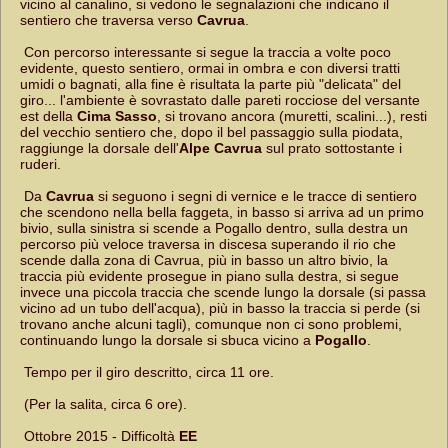
vicino al canalino, si vedono le segnalazioni che indicano il
sentiero che traversa verso
Cavrua
.
Con percorso interessante si segue la traccia a volte poco
evidente, questo sentiero, ormai in ombra e con diversi tratti
umidi o bagnati, alla fine è risultata la parte più "delicata" del
giro... l'ambiente è sovrastato dalle pareti rocciose del versante
est della
Cima Sasso
, si trovano ancora (muretti, scalini...), resti
del vecchio sentiero che, dopo il bel passaggio sulla piodata,
raggiunge la dorsale dell'
Alpe Cavrua
sul prato sottostante i
ruderi.
Da
Cavrua
si seguono i segni di vernice e le tracce di sentiero
che scendono nella bella faggeta, in basso si arriva ad un primo
bivio, sulla sinistra si scende a Pogallo dentro, sulla destra un
percorso più veloce traversa in discesa superando il rio che
scende dalla zona di Cavrua, più in basso un altro bivio, la
traccia più evidente prosegue in piano sulla destra, si segue
invece una piccola traccia che scende lungo la dorsale (si passa
vicino ad un tubo dell'acqua), più in basso la traccia si perde (si
trovano anche alcuni tagli), comunque non ci sono problemi,
continuando lungo la dorsale si sbuca vicino a
Pogallo
.
Tempo per il giro descritto, circa 11 ore.
(Per la salita, circa 6 ore).
Ottobre 2015 - Difficoltà
EE