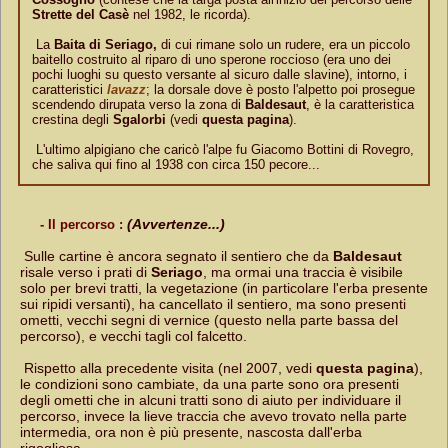
Strette del Casè
nel 1982, le ricorda).
La
Baita di Seriago,
di cui rimane solo un rudere, era un piccolo
baitello costruito al riparo di uno sperone roccioso (era uno dei
pochi luoghi su questo versante al sicuro dalle slavine), intorno, i
caratteristici
lavazz
; la dorsale dove è posto l'alpetto poi prosegue
scendendo dirupata verso la zona di
Baldesaut
, è la caratteristica
crestina degli
Sgalorbi
(vedi
questa pagina
).
L'ultimo alpigiano che caricò l'alpe fu Giacomo Bottini di Rovegro,
che saliva qui fino al 1938 con circa 150 pecore...
(Avvertenze...)
- Il percorso :
Sulle cartine è ancora segnato il sentiero che da
Baldesaut
risale verso i prati di
Seriago
, ma ormai una traccia è visibile
solo per brevi tratti, la vegetazione (in particolare l'erba presente
sui ripidi versanti), ha cancellato il sentiero, ma sono presenti
ometti, vecchi segni di vernice (questo nella parte bassa del
percorso), e vecchi tagli col falcetto.
Rispetto alla precedente visita (nel 2007, vedi
questa pagina
),
le condizioni sono cambiate, da una parte sono ora presenti
degli ometti che in alcuni tratti sono di aiuto per individuare il
percorso, invece la lieve traccia che avevo trovato nella parte
intermedia, ora non è più presente, nascosta dall'erba