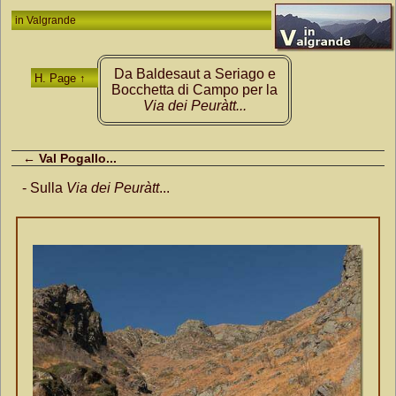
in
Valgrande
Da Baldesaut a Seriago e
H. Page ↑
Bocchetta di Campo per la
Via dei Peuràtt...
← Val Pogallo...
- Sulla
Via dei Peuràtt
...