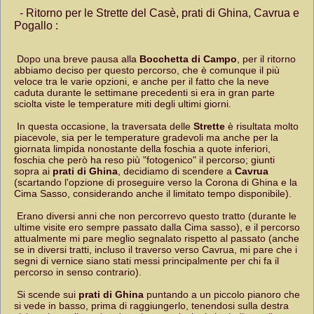
- Ritorno per le Strette del Casè, prati di Ghina, Cavrua e
Pogallo :
Dopo una breve pausa alla
Bocchetta di Campo
, per il ritorno
abbiamo deciso per questo percorso, che è comunque il più
veloce tra le varie opzioni, e anche per il fatto che la neve
caduta durante le settimane precedenti si era in gran parte
sciolta viste le temperature miti degli ultimi giorni.
In questa occasione, la traversata delle
Strette
è risultata molto
piacevole, sia per le temperature gradevoli ma anche per la
giornata limpida nonostante della foschia a quote inferiori,
foschia che però ha reso più "fotogenico" il percorso; giunti
sopra ai
prati di Ghina
, decidiamo di scendere a
Cavrua
(scartando l'opzione di proseguire verso la Corona di Ghina e la
Cima Sasso, considerando anche il limitato tempo disponibile).
Erano diversi anni che non percorrevo questo tratto (durante le
ultime visite ero sempre passato dalla Cima sasso), e il percorso
attualmente mi pare meglio segnalato rispetto al passato (anche
se in diversi tratti, incluso il traverso verso Cavrua, mi pare che i
segni di vernice siano stati messi principalmente per chi fa il
percorso in senso contrario).
Si scende sui
prati di Ghina
puntando a un piccolo pianoro che
si vede in basso, prima di raggiungerlo, tenendosi sulla destra