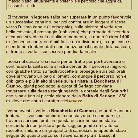
masso piatto; attualmente è preferibile il percorso che aggira dal
basso il colletto.
Si traversa in leggera salita per superare in un punto favorevole
un successivo canalino, per poi continuare in leggera discesa
verso l'ultimo canale (il principale), sulla sinistra si vede una
bella cascata, il passaggio (obbligato) che permette di scendere
al canale si vede solo all'ultimo momento, la quota è circa
1400
m. (in senso contrario è più facile da individuare), in ogni caso si
scende non lontano dalla confluenza con il canale della cascata,
di fronte si vede il successivo pendio da risalire.
Scesi nel canale lo si risale per un tratto per poi traversare e
continuare la salita sulla sinistra cercando il percorso migliore,
con qualche tratto su facili roccette si prosegue sui ripidi prati
dove si trovano un paio di ometti, comunque il percorso non è
obbligato e più in alto si vede sulla sinistra la
Bocchetta di
Campo
, giunti poco sotto la quota di Seriago conviene
traversare sulla destra raggiungendo la dorsale degli
Sgalorbi
che si sale fino al piccolo pianoro della
Baita di Seriago
1850
m. dove crescono i caratteristici
lavazz
.
Verso ovest si vede la
Bocchetta di Campo
che però è ancora
lontana... il vecchio sentiero in questa zona è scomparso, si
traversa sui ripidi prati, in questa occasione siamo stati alti
cercando di non perdere quota raggiungendo un tratto su
roccette, imitando un gruppetto di camosci che appunto stava
seguendo questo percorso, (traversando più in basso, il