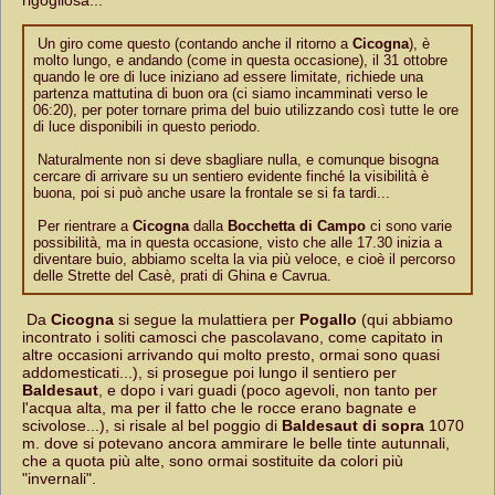
rigogliosa...
Un giro come questo (contando anche il ritorno a
Cicogna
), è
molto lungo, e andando (come in questa occasione), il 31 ottobre
quando le ore di luce iniziano ad essere limitate, richiede una
partenza mattutina di buon ora (ci siamo incamminati verso le
06:20), per poter tornare prima del buio utilizzando così tutte le ore
di luce disponibili in questo periodo.
Naturalmente non si deve sbagliare nulla, e comunque bisogna
cercare di arrivare su un sentiero evidente finché la visibilità è
buona, poi si può anche usare la frontale se si fa tardi...
Per rientrare a
Cicogna
dalla
Bocchetta di Campo
ci sono varie
possibilità, ma in questa occasione, visto che alle 17.30 inizia a
diventare buio, abbiamo scelta la via più veloce, e cioè il percorso
delle Strette del Casè, prati di Ghina e Cavrua.
Da
Cicogna
si segue la mulattiera per
Pogallo
(qui abbiamo
incontrato i soliti camosci che pascolavano, come capitato in
altre occasioni arrivando qui molto presto, ormai sono quasi
addomesticati...), si prosegue poi lungo il sentiero per
Baldesaut
, e dopo i vari guadi (poco agevoli, non tanto per
l'acqua alta, ma per il fatto che le rocce erano bagnate e
scivolose...), si risale al bel poggio di
Baldesaut di sopra
1070
m. dove si potevano ancora ammirare le belle tinte autunnali,
che a quota più alte, sono ormai sostituite da colori più
"invernali".