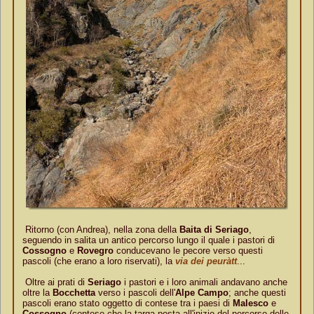
Ritorno (con Andrea), nella zona della
Baita di Seriago
,
seguendo in salita un antico percorso lungo il quale i pastori di
Cossogno
e
Rovegro
conducevano le pecore verso questi
pascoli (che erano a loro riservati), la
via dei peuràtt
...
Oltre ai prati di
Seriago
i pastori e i loro animali andavano anche
oltre la
Bocchetta
verso i pascoli dell'
Alpe Campo
; anche questi
pascoli erano stato oggetto di contese tra i paesi di
Malesco
e
Cossogno
(contese che la targa posta all'inizio del percorso delle