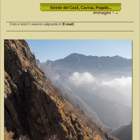
Strette del Casè, Cavrua, Pogallo...
immagini
↑→
Foto e testi © www.in-valgrande.it (
E-mail
)