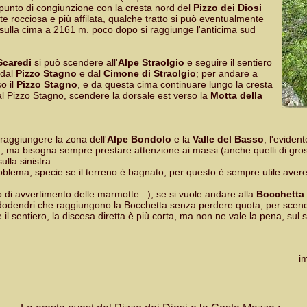
 punto di congiunzione con la cresta nord del
Pizzo dei Diosi
rte rocciosa e più affilata, qualche tratto si può eventualmente
a sulla cima a 2161 m. poco dopo si raggiunge l'anticima sud
Scaredi
si può scendere all'
Alpe Straolgio
e seguire il sentiero
 dal
Pizzo Stagno
e dal
Cimone di Straolgio
; per andare a
o il
Pizzo Stagno
, e da questa cima continuare lungo la cresta
l Pizzo Stagno, scendere la dorsale est verso la
Motta della
raggiungere la zona dell'
Alpe Bondolo
e la
Valle del Basso
, l'eviden
ltà, ma bisogna sempre prestare attenzione ai massi (anche quelli di grosse
lla sinistra.
oblema, specie se il terreno è bagnato, per questo è sempre utile aver
hio di avvertimento delle marmotte...), se si vuole andare alla
Bocchetta 
 rododendri che raggiungono la Bocchetta senza perdere quota; per sce
il sentiero, la discesa diretta è più corta, ma non ne vale la pena, s
i