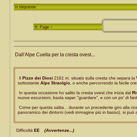
in
Valgrande
H. Page ↑
Dall'Alpe Cuelta per la cresta ovest...
Il
Pizzo dei Diosi
2161 m. situato sulla cresta che separa la
sottostante
Alpe Straolgio
, o anche percorrendo la facile cre
In questa occasione ho salito la cresta ovest che inizia dal
Ri
nuove escursioni, basta saper "guardare", e con un po' di fanta
Come per questa salita... durante un precedente giro alla rice
panoramico dei dintorni (vedi immagine più in basso), si può 
Difficoltà
EE
(Avvertenze...)