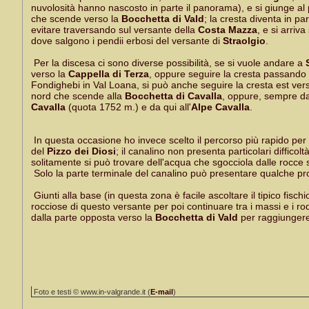
nuvolosità hanno nascosto in parte il panorama), e si giunge al
che scende verso la
Bocchetta di Vald
; la cresta diventa in pa
evitare traversando sul versante della
Costa Mazza
, e si arriv
dove salgono i pendii erbosi del versante di
Straolgio
.
Per la discesa ci sono diverse possibilità, se si vuole andare a
verso la
Cappella di Terza
, oppure seguire la cresta passando
Fondighebi in Val Loana, si può anche seguire la cresta est vers
nord che scende alla
Bocchetta di Cavalla
, oppure, sempre da
Cavalla
(quota 1752 m.) e da qui all'
Alpe Cavalla
.
In questa occasione ho invece scelto il percorso più rapido per 
del
Pizzo dei Diosi
; il canalino non presenta particolari diffico
solitamente si può trovare dell'acqua che sgocciola dalle rocce su
Solo la parte terminale del canalino può presentare qualche pr
Giunti alla base (in questa zona è facile ascoltare il tipico fisc
rocciose di questo versante per poi continuare tra i massi e i
dalla parte opposta verso la
Bocchetta di Vald
per raggiungere 
Foto e testi © www.in-valgrande.it (
E-mail
)