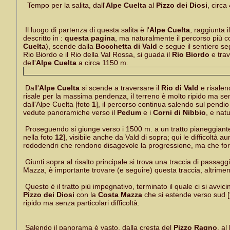
Tempo per la salita, dall'
Alpe Cuelta
al
Pizzo dei Diosi
, circa
Il luogo di partenza di questa salita è l'
Alpe Cuelta
, raggiunta i
descritto in :
questa pagina
, ma naturalmente il percorso più c
Cuelta
), scende dalla
Bocchetta di Vald
e segue il sentiero seg
Rio Biordo e il Rio della Val Rossa, si guada il
Rio Biordo
e trav
dell'
Alpe Cuelta
a circa 1150 m.
Dall'
Alpe Cuelta
si scende a traversare il
Rio di Vald
e risalen
risale per la massima pendenza, il terreno è molto ripido ma senza
dall'Alpe Cuelta [foto
1
], il percorso continua salendo sul pendio 
vedute panoramiche verso il
Pedum
e i
Corni di Nibbio
, e nat
Proseguendo si giunge verso i 1500 m. a un tratto pianeggiante 
nella foto
12
], visibile anche da Vald di sopra; qui le difficoltà au
rododendri che rendono disagevole la progressione, ma che forni
Giunti sopra al risalto principale si trova una traccia di passa
Mazza, è importante trovare (e seguire) questa traccia, altrimen
Questo è il tratto più impegnativo, terminato il quale ci si avvi
Pizzo dei Diosi
con la
Costa Mazza
che si estende verso sud 
ripido ma senza particolari difficoltà.
Salendo il panorama è vasto, dalla cresta del
Pizzo Ragno
, al