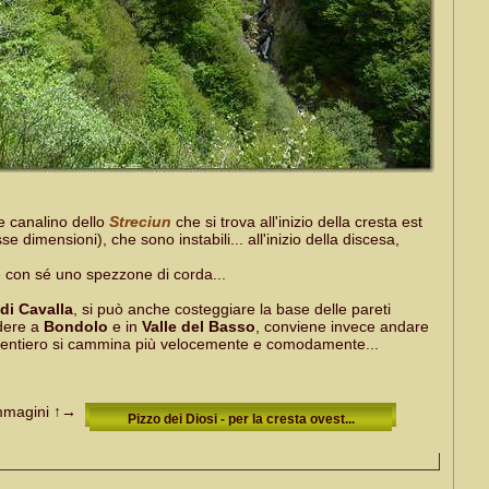
te canalino dello
Streciun
che si trova all'inizio della cresta est
 dimensioni), che sono instabili... all'inizio della discesa,
e con sé uno spezzone di corda...
di Cavalla
, si può anche costeggiare la base delle pareti
ndere a
Bondolo
e in
Valle del Basso
, conviene invece andare
ul sentiero si cammina più velocemente e comodamente...
mmagini
↑→
Pizzo dei Diosi - per la cresta ovest...