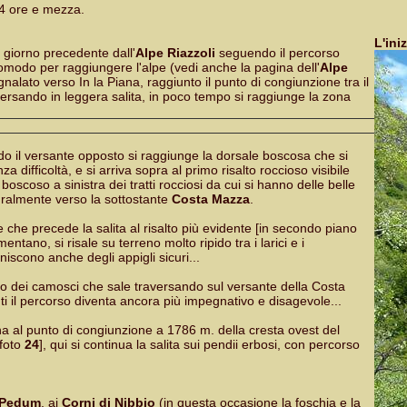
 4 ore e mezza.
L'ini
l giorno precedente dall'
Alpe Riazzoli
seguendo il percorso
omodo per raggiungere l'alpe (vedi anche la pagina dell'
Alpe
nalato verso In la Piana, raggiunto il punto di congiunzione tra il
ersando in leggera salita, in poco tempo si raggiunge la zona
do il versante opposto si raggiunge la dorsale boscosa che si
 difficoltà, e si arriva sopra al primo risalto roccioso visibile
boscoso a sinistra dei tratti rocciosi da cui si hanno delle belle
uralmente verso la sottostante
Costa Mazza
.
che precede la salita al risalto più evidente [in secondo piano
mentano, si risale su terreno molto ripido tra i larici e i
scono anche degli appigli sicuri...
ggio dei camosci che sale traversando sul versante della Costa
ti il percorso diventa ancora più impegnativo e disagevole...
cina al punto di congiunzione a 1786 m. della cresta ovest del
[foto
24
], qui si continua la salita sui pendii erbosi, con percorso
Pedum
, ai
Corni di Nibbio
(in questa occasione la foschia e la