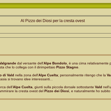
Al Pizzo dei Diosi per la cresta ovest
Valgrande
dal versante dell'
Alpe Bondolo
, è una cima relativamente 
sta che lo collega con il dirimpettaio
Pizzo Stagno
.
o di Vald
nella zona dell'
Alpe Cuelta
; personalmente ritengo che la
Va
sia si trovano idee interessanti...
rca dell'
Alpe Cuelta
, giunti sulla piccola dorsale sottostante
Vald
nell'
ammirare la cresta ovest del
Pizzo dei Diosi
, e naturalmente ho subito p