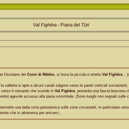
Val Fighèra
- Piana del
Türi
nte Ossolano dei
Corni di Nibbio
, si trova la piccola e stretta
Val Fighèra
... 
 la valletta si apre e alcuni canali salgono verso le pareti verticali sovrastanti, 
le verso il versante che scende in
Val Fighèra
, presenta una fascia boscosa c
amente) agevole accesso alla piana sommitale. (Sono luoghi non segnati sulle c
ermette una bella vista panoramica sulle zone circostanti, in particolare vers
ente che si attraversa per arrivarci...