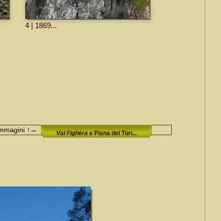
4 | 1869...
immagini
↑→
Val Fighèra
e Piana del Türi...