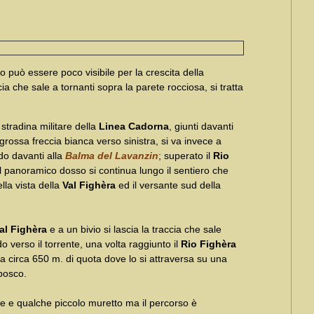
tto può essere poco visibile per la crescita della
cia che sale a tornanti sopra la parete rocciosa, si tratta
 stradina militare della
Linea Cadorna
, giunti davanti
 grossa freccia bianca verso sinistra, si va invece a
do davanti alla
Balma del Lavanzin
; superato il
Rio
ul panoramico dosso si continua lungo il sentiero che
lla vista della
Val Fighèra
ed il versante sud della
al Fighèra
e a un bivio si lascia la traccia che sale
o verso il torrente, una volta raggiunto il
Rio Fighèra
o a circa 650 m. di quota dove lo si attraversa su una
 bosco.
 e qualche piccolo muretto ma il percorso è