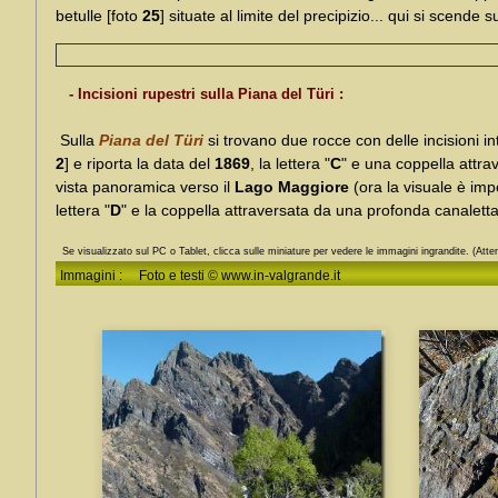
betulle [foto
25
] situate al limite del precipizio... qui si scende s
- Incisioni rupestri sulla Piana del Türi :
Sulla
Piana del Türi
si trovano due rocce con delle incisioni in
2
] e riporta la data del
1869
, la lettera "
C
" e una coppella attra
vista panoramica verso il
Lago Maggiore
(ora la visuale è imp
lettera "
D
" e la coppella attraversata da una profonda canaletta,
Se visualizzato sul PC o Tablet, clicca sulle miniature per vedere le immagini ingrandite. (Atten
Immagini : Foto e testi © www.in-valgrande.it