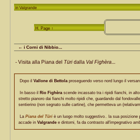
in
Valgrande
H. Page ↑
← i Corni di Nibbio...
- Visita alla Piana del
Türi
dalla
Val Fighèra
...
Dopo il
Vallone di Bettola
proseguendo verso nord lungo il versa
In basso il
Rio Fighèra
scende incassato tra i ripidi fianchi, in alto
stretto pianoro dai fianchi molto ripidi che, guardando dal fondoval
sentierino (non segnato sulle cartine), che permetteva un (relativ
La
Piana del Türi
è un luogo molto suggestivo.. la sua posizione p
accade in
Valgrande
e dintorni, fa da contrasto all'impegnativo ambi