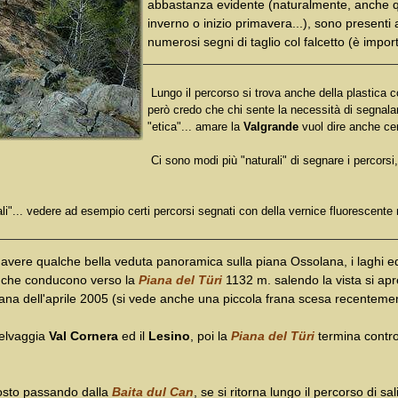
abbastanza evidente (naturalmente, anche que
inverno o inizio primavera...), sono presenti
numerosi segni di taglio col falcetto (è impor
Lungo il percorso si trova anche della plastica c
però credo che chi sente la necessità di segnala
"etica"... amare la
Valgrande
vuol dire anche cer
Ci sono modi più "naturali" di segnare i percorsi
iali"... vedere ad esempio certi percorsi segnati con della vernice fluorescente
avere qualche bella veduta panoramica sulla piana Ossolana, i laghi ed 
ati che conducono verso la
Piana del Türi
1132 m. salendo la vista si apr
ana dell'aprile 2005 (si vede anche una piccola frana scesa recentement
selvaggia
Val Cornera
ed il
Lesino
, poi la
Piana del Türi
termina contro
posto passando dalla
Baita dul Can
, se si ritorna lungo il percorso di sa