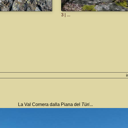
3 | ...
La Val Cornera dalla Piana del
Türi
...