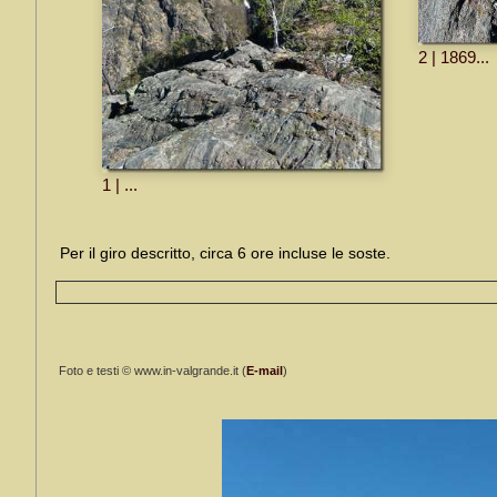
2 | 1869...
1 | ...
Per il giro descritto, circa 6 ore incluse le soste.
Foto e testi © www.in-valgrande.it (
E-mail
)