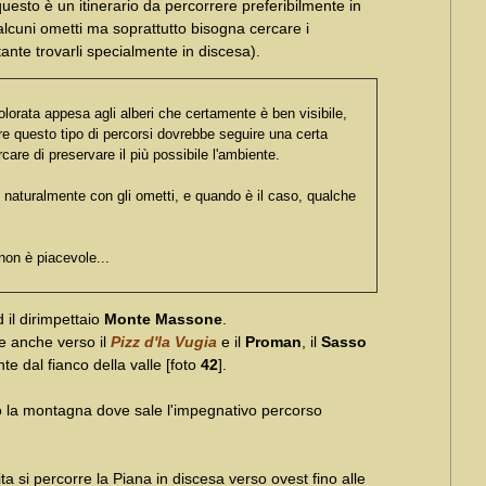
sto è un itinerario da percorrere preferibilmente in
 alcuni ometti ma soprattutto bisogna cercare i
tante trovarli specialmente in discesa).
olorata appesa agli alberi che certamente è ben visibile,
re questo tipo di percorsi dovrebbe seguire una certa
care di preservare il più possibile l'ambiente.
, naturalmente con gli ometti, e quando è il caso, qualche
 non è piacevole...
il dirimpettaio
Monte Massone
.
e anche verso il
Pizz d'la Vugia
e il
Proman
, il
Sasso
e dal fianco della valle [foto
42
].
 la montagna dove sale l'impegnativo percorso
lita si percorre la Piana in discesa verso ovest fino alle