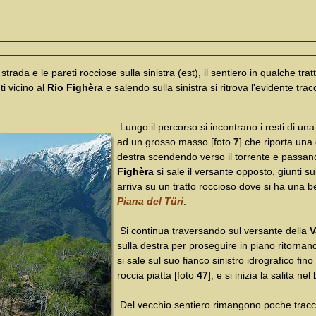
 strada e le pareti rocciose sulla sinistra (est), il sentiero in qualche tra
i vicino al
Rio Fighèra
e salendo sulla sinistra si ritrova l'evidente trac
Lungo il percorso si incontrano i resti di una
ad un grosso masso [foto
7
] che riporta una
destra scendendo verso il torrente e passan
Fighèra
si sale il versante opposto, giunti s
arriva su un tratto roccioso dove si ha una be
Piana del Türi
.
Si continua traversando sul versante della
V
sulla destra per proseguire in piano ritornand
si sale sul suo fianco sinistro idrografico fin
roccia piatta [foto
47
], e si inizia la salita nel
Del vecchio sentiero rimangono poche tracce