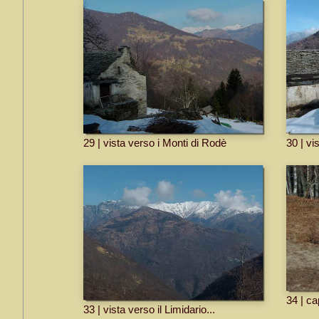
29 | vista verso i Monti di Rodè
30 | vi
34 | cap
33 | vista verso il Limidario...