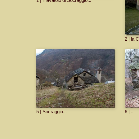
1 | il lavatoio di Socraggio...
2 | la 
5 | Socraggio...
6 | ...