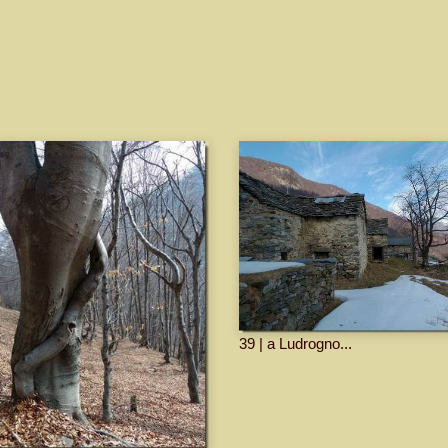
39 | a Ludrogno...