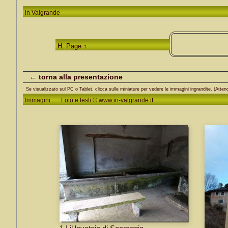
in
Valgrande
H. Page ↑
← torna alla presentazione
Se visualizzato sul PC o Tablet, clicca sulle miniature per vedere le immagini ingrandite. (Attend
Immagini : Foto e testi © www.in-valgrande.it