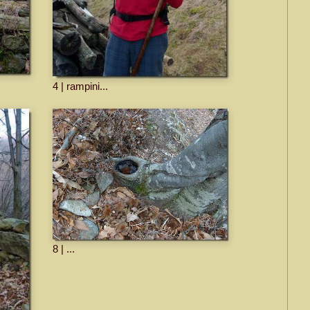
4 | rampini...
8 | ...