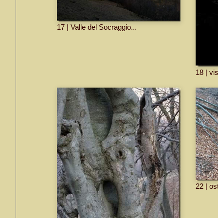
17 | Valle del Socraggio...
18 | vi
22 | os