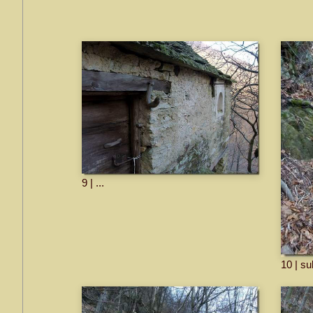
9 | ...
10 | sul