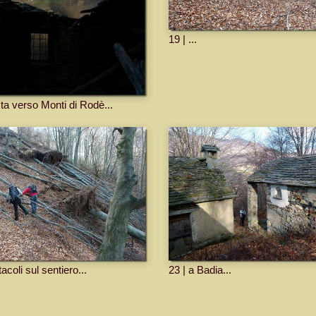
19 | ...
sta verso Monti di Rodè...
tacoli sul sentiero...
23 | a Badia...