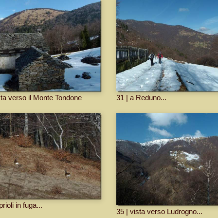
sta verso il Monte Tondone
31 | a Reduno...
rioli in fuga...
35 | vista verso Ludrogno...