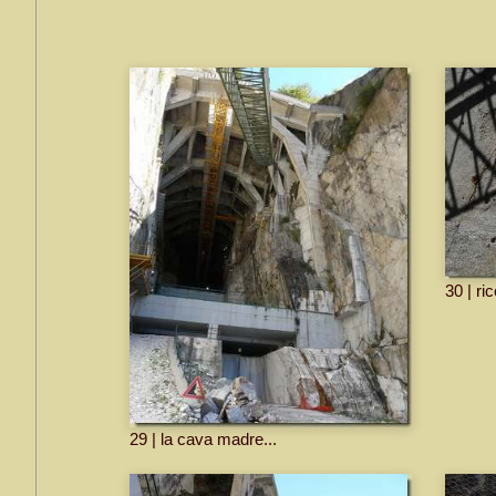
30 | ri
29 | la cava madre...