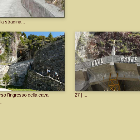
la stradina...
rso l'ingresso della cava
27 | ...
..