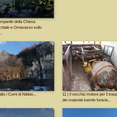
campanile della Chiesa
chiale e Ornavasso sullo
..
alto i Corni di Nibbio...
11 | il vecchio motore per il tras
dei materiali tramite funivia...