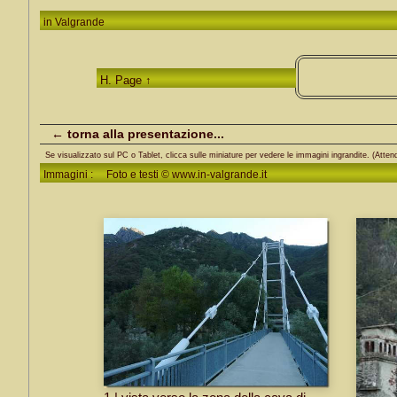
in
Valgrande
H. Page ↑
← torna alla presentazione...
Se visualizzato sul PC o Tablet, clicca sulle miniature per vedere le immagini ingrandite. (Attend
Immagini : Foto e testi © www.in-valgrande.it