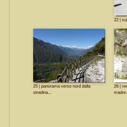
22 | sul
25 | panorama verso nord dalla
26 | ve
stradina...
madre.