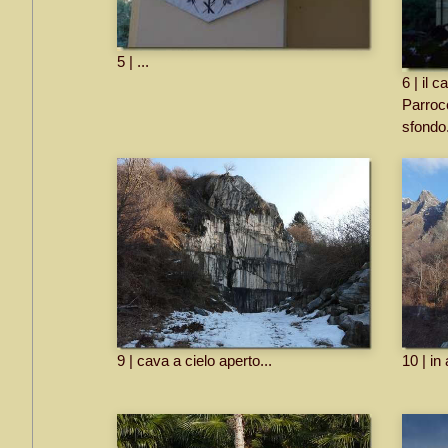
5 | ...
6 | il 
Parroc
sfondo.
9 | cava a cielo aperto...
10 | in 