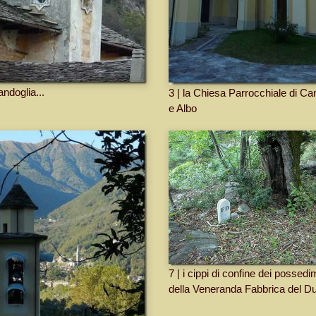
andoglia...
3 | la Chiesa Parrocchiale di Ca
e Albo
7 | i cippi di confine dei possedi
della Veneranda Fabbrica del D