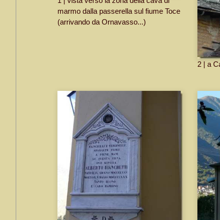
1 | vista verso la zona della cava di
marmo dalla passerella sul fiume Toce
(arrivando da Ornavasso...)
2 | a C