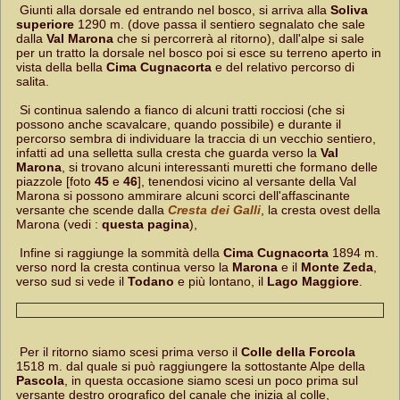
Giunti alla dorsale ed entrando nel bosco, si arriva alla
Soliva
superiore
1290 m. (dove passa il sentiero segnalato che sale
dalla
Val Marona
che si percorrerà al ritorno), dall'alpe si sale
per un tratto la dorsale nel bosco poi si esce su terreno aperto in
vista della bella
Cima Cugnacorta
e del relativo percorso di
salita.
Si continua salendo a fianco di alcuni tratti rocciosi (che si
possono anche scavalcare, quando possibile) e durante il
percorso sembra di individuare la traccia di un vecchio sentiero,
infatti ad una selletta sulla cresta che guarda verso la
Val
Marona
, si trovano alcuni interessanti muretti che formano delle
piazzole [foto
45
e
46
], tenendosi vicino al versante della Val
Marona si possono ammirare alcuni scorci dell'affascinante
versante che scende dalla
Cresta dei Galli
, la cresta ovest della
Marona (vedi :
questa pagina
),
Infine si raggiunge la sommità della
Cima Cugnacorta
1894 m.
verso nord la cresta continua verso la
Marona
e il
Monte Zeda
,
verso sud si vede il
Todano
e più lontano, il
Lago Maggiore
.
Per il ritorno siamo scesi prima verso il
Colle della Forcola
1518 m. dal quale si può raggiungere la sottostante Alpe della
Pascola
, in questa occasione siamo scesi un poco prima sul
versante destro orografico del canale che inizia al colle,