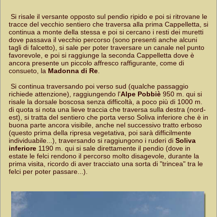
Si risale il versante opposto sul pendio ripido e poi si ritrovane le
tracce del vecchio sentiero che traversa alla prima Cappelletta, si
continua a monte della stessa e poi si cercano i resti dei muretti
dove passava il vecchio percorso (sono presenti anche alcuni
tagli di falcetto), si sale per poter traversare un canale nel punto
favorevole, e poi si raggiunge la seconda Cappelletta dove è
ancora presente un piccolo affresco raffigurante, come di
consueto, la
Madonna di Re
.
Si continua traversando poi verso sud (qualche passaggio
richiede attenzione), raggiungendo l'
Alpe Pobbiè
950 m. qui si
risale la dorsale boscosa senza difficoltà, a poco più di 1000 m.
di quota si nota una lieve traccia che traversa sulla destra (nord-
est), si tratta del sentiero che porta verso Soliva inferiore che è in
buona parte ancora visibile, anche nel successivo tratto erboso
(questo prima della ripresa vegetativa, poi sarà difficilmente
individuabile...), traversando si raggiungono i ruderi di
Soliva
inferiore
1190 m. qui si sale direttamente il pendio (dove in
estate le felci rendono il percorso molto disagevole, durante la
prima visita, ricordo di aver tracciato una sorta di "trincea" tra le
felci per poter passare...).