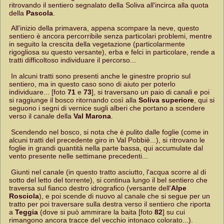
ritrovando il sentiero segnalato della Soliva all'incirca alla quota
della
Pascola
.
All'inizio della primavera, appena scompare la neve, questo
sentiero è ancora percorribile senza particolari problemi, mentre
in seguito la crescita della vegetazione (particolarmente
rigogliosa su questo versante), erba e felci in particolare, rende a
tratti difficoltoso individuare il percorso...
In alcuni tratti sono presenti anche le ginestre proprio sul
sentiero, ma in questo caso sono di aiuto per poterlo
individuare... [foto
71
e
73
], si traversano un paio di canali e poi
si raggiunge il bosco ritornando così alla
Soliva superiore
, qui si
seguono i segni di vernice sugli alberi che portano a scendere
verso il canale della
Val Marona
.
Scendendo nel bosco, si nota che è pulito dalle foglie (come in
alcuni tratti del precedente giro in Val Pobbiè...), si ritrovano le
foglie in grandi quantità nella parte bassa, qui accumulate dal
vento presente nelle settimane precedenti...
Giunti nel canale (in questo tratto asciutto, l'acqua scorre al di
sotto del letto del torrente), si continua lungo il bel sentiero che
traversa sul fianco destro idrografico (versante dell'
Alpe
Rosciola
), e poi scende di nuovo al canale che si segue per un
tratto per poi traversare sulla destra verso il sentiero che riporta
a
Teggia
(dove si può ammirare la baita [foto
82
] su cui
rimangono ancora tracce del vecchio intonaco colorato...).