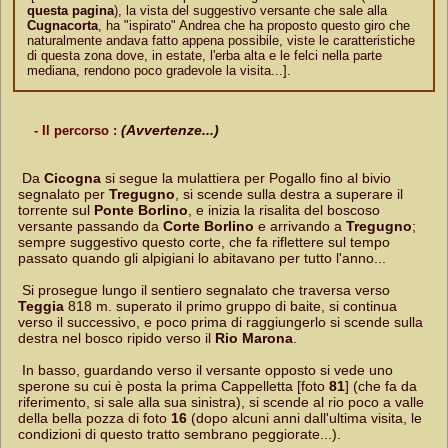
questa pagina
), la vista del suggestivo versante che sale alla
Cugnacorta
, ha "ispirato" Andrea che ha proposto questo giro che
naturalmente andava fatto appena possibile, viste le caratteristiche
di questa zona dove, in estate, l'erba alta e le felci nella parte
mediana, rendono poco gradevole la visita...].
(Avvertenze...)
- Il percorso :
Da
Cicogna
si segue la mulattiera per Pogallo fino al bivio
segnalato per
Tregugno
, si scende sulla destra a superare il
torrente sul
Ponte Borlino
, e inizia la risalita del boscoso
versante passando da
Corte Borlino
e arrivando a
Tregugno
;
sempre suggestivo questo corte, che fa riflettere sul tempo
passato quando gli alpigiani lo abitavano per tutto l'anno...
Si prosegue lungo il sentiero segnalato che traversa verso
Teggia
818 m. superato il primo gruppo di baite, si continua
verso il successivo, e poco prima di raggiungerlo si scende sulla
destra nel bosco ripido verso il
Rio Marona
.
In basso, guardando verso il versante opposto si vede uno
sperone su cui è posta la prima Cappelletta [foto
81
] (che fa da
riferimento, si sale alla sua sinistra), si scende al rio poco a valle
della bella pozza di foto
16
(dopo alcuni anni dall'ultima visita, le
condizioni di questo tratto sembrano peggiorate...).