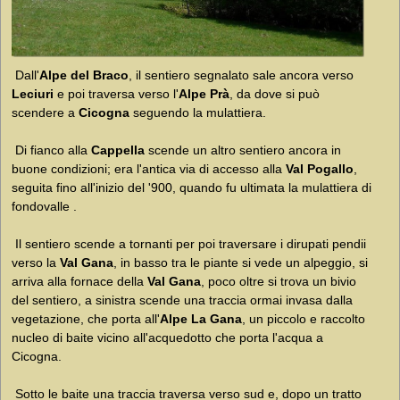
Dall'
Alpe del Braco
, il sentiero segnalato sale ancora verso
Leciuri
e poi traversa verso l'
Alpe Prà
, da dove si può
scendere a
Cicogna
seguendo la mulattiera.
Di fianco alla
Cappella
scende un altro sentiero ancora in
buone condizioni; era l'antica via di accesso alla
Val Pogallo
,
seguita fino all'inizio del '900, quando fu ultimata la mulattiera di
fondovalle .
Il sentiero scende a tornanti per poi traversare i dirupati pendii
verso la
Val Gana
, in basso tra le piante si vede un alpeggio, si
arriva alla fornace della
Val Gana
, poco oltre si trova un bivio
del sentiero, a sinistra scende una traccia ormai invasa dalla
vegetazione, che porta all'
Alpe La Gana
, un piccolo e raccolto
nucleo di baite vicino all'acquedotto che porta l'acqua a
Cicogna.
Sotto le baite una traccia traversa verso sud e, dopo un tratto