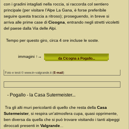
con i gradini intagliati nella roccia, si raccorda col sentiero
principale (per visitare l'Alpe La Gana, è forse preferibile
seguire questa traccia a ritroso); proseguendo, in breve si
arriva alle prime case di
Cicogna
, entrando negli stretti vicoletti
del paese dalla Via delle Alpi.
Tempo per questo giro, circa 4 ore incluse le soste.
immagini
↑→
da Cicogna a Pogallo...
Foto e testi © www.in-valgrande.it (
E-mail
)
- Pogallo - la Casa Sutermeister...
Tra gli alti muri pericolanti di quello che resta della
Casa
Sutermeister
, si respira un'atmosfera cupa, quasi opprimente,
ben diversa da quella che si può trovare visitando i tanti alpeggi
diroccati presenti in
Valgrande
...