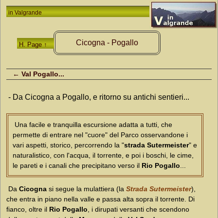
in
Valgrande
Cicogna - Pogallo
H. Page ↑
← Val Pogallo...
- Da Cicogna a Pogallo, e ritorno su antichi sentieri...
Una facile e tranquilla escursione adatta a tutti, che
permette di entrare nel "cuore" del Parco osservandone i
vari aspetti, storico, percorrendo la "
strada Sutermeister
" e
naturalistico, con l'acqua, il torrente, e poi i boschi, le cime,
le pareti e i canali che precipitano verso il
Rio Pogallo
...
Da
Cicogna
si segue la mulattiera (la
Strada Sutermeister
),
che entra in piano nella valle e passa alta sopra il torrente. Di
fianco, oltre il
Rio Pogallo
, i dirupati versanti che scendono